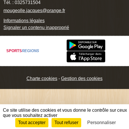
Tél. :
0325731504
mougeolle.jacques@orange.fr
Informations légales
Signaler un contenu inapproprié
SPORTS
REGIONS
Charte cookies
Gestion des cookies
Ce site utilise des cookies et vous donne le contrôle sur ceux
que vous souhaitez activer
Tout accepter
Tout refuser
Personnaliser
Envie de participer ?
Connexion