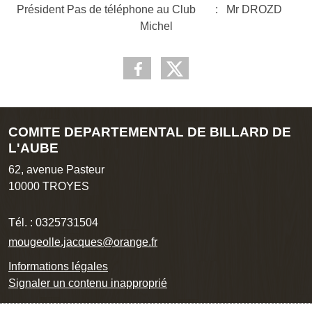
Président Pas de téléphone au Club : Mr DROZD
Michel
COMITE DEPARTEMENTAL DE BILLARD DE
L'AUBE
62, avenue Pasteur
10000
TROYES
Tél. :
0325731504
mougeolle.jacques@orange.fr
Informations légales
Signaler un contenu inapproprié