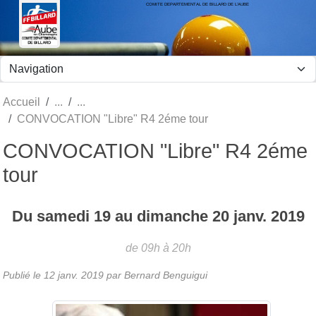
COMITE DEPARTEMENTAL DE BILLARD DE L'AUBE
Panneau de gestion des cookies
Accueil
CONVOCATION "Libre" R4 2éme tour
CONVOCATION "Libre" R4 2éme
tour
Du
samedi
19
au
dimanche
20
janv.
2019
de 09h à 20h
Publié le
12 janv. 2019
par Bernard Benguigui