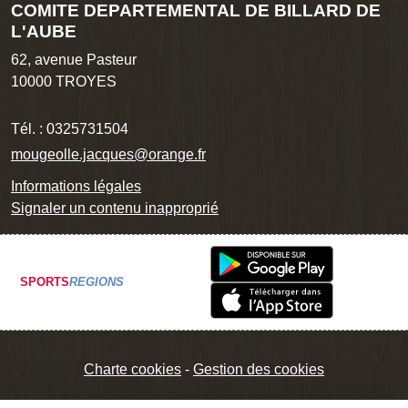
COMITE DEPARTEMENTAL DE BILLARD DE
L'AUBE
62, avenue Pasteur
10000
TROYES
Tél. :
0325731504
mougeolle.jacques@orange.fr
Informations légales
Signaler un contenu inapproprié
SPORTS
REGIONS
Charte cookies
Gestion des cookies