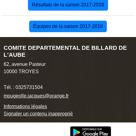
Résultats de la saison 2017-2018
Équipes de la saison 2017-2018
COMITE DEPARTEMENTAL DE BILLARD DE
L'AUBE
62, avenue Pasteur
10000
TROYES
Tél. :
0325731504
mougeolle.jacques@orange.fr
Informations légales
Signaler un contenu inapproprié